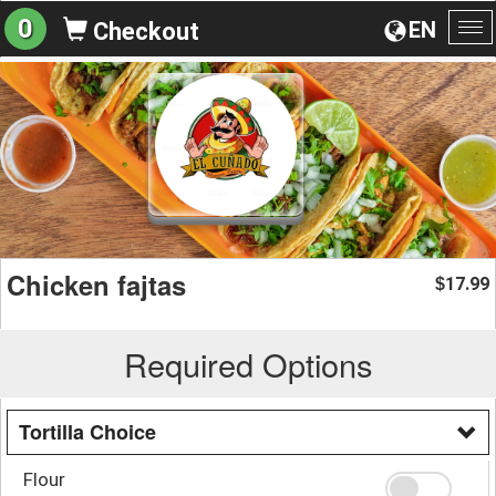
0
EN
Checkout
To
na
Chicken fajtas
17.99
$
Required Options
Tortilla Choice
Flour